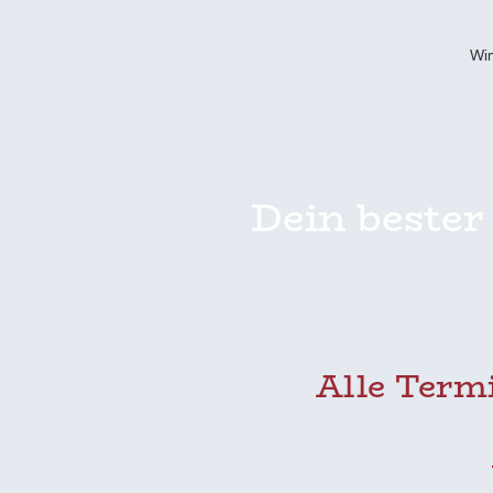
Win
Dein bester
Alle Termi