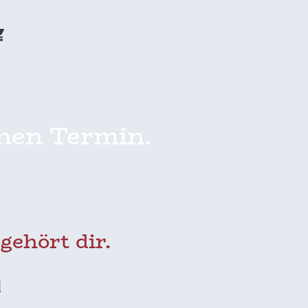
inen Termin.
gehört dir.
d