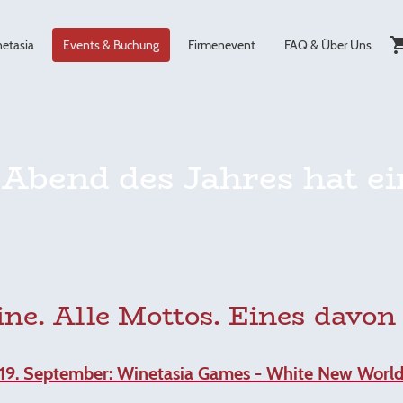
etasia
Events & Buchung
Firmenevent
FAQ & Über Uns
 Abend des Jahres hat e
ne. Alle Mottos. Eines davon 
19. September: Winetasia Games - White New Worl